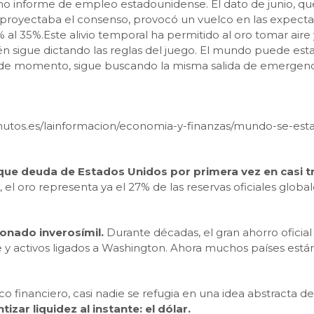
ltimo informe de empleo estadounidense. El dato de junio, q
e proyectaba el consenso, provocó un vuelco en las expect
al 35%.Este alivio temporal ha permitido al oro tomar aire y
n sigue dictando las reglas del juego. El mundo puede est
o, de momento, sigue buscando la misma salida de emergenc
minutos.es/lainformacion/economia-y-finanzas/mundo-se-es
que deuda de Estados Unidos por primera vez en casi t
, el oro representa ya el 27% de las reservas oficiales glob
sonado inverosímil.
Durante décadas, el gran ahorro ofici
 y activos ligados a Washington. Ahora muchos países est
nico financiero, casi nadie se refugia en una idea abstracta
izar liquidez al instante: el dólar.