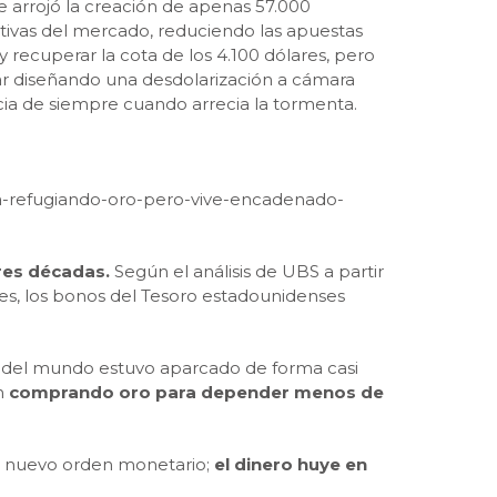
ue arrojó la creación de apenas 57.000
ativas del mercado, reduciendo las apuestas
 recuperar la cota de los 4.100 dólares, pero
ar diseñando una desdolarización a cámara
ia de siempre cuando arrecia la tormenta.
ta-refugiando-oro-pero-vive-encadenado-
res décadas.
Según el análisis de UBS a partir
ales, los bonos del Tesoro estadounidenses
al del mundo estuvo aparcado de forma casi
án
comprando oro para depender menos de
 de nuevo orden monetario;
el dinero huye en