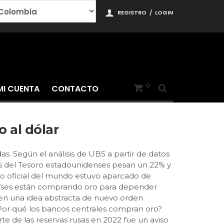
REGISTRO
/
LOGIN
0
MI CUENTA
CONTACTO
 al dólar
. Según el análisis de UBS a partir de datos
nos del Tesoro estadounidenses pesan un 22% y
rro oficial del mundo estuvo aparcado de
países están comprando oro para depender
a en una idea abstracta de nuevo orden
r.¿Por qué los bancos centrales compran oro?
 de las reservas rusas en 2022 fue un aviso