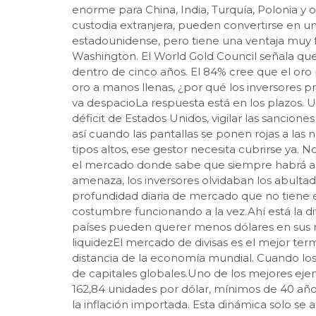
enorme para China, India, Turquía, Polonia y o
custodia extranjera, pueden convertirse en u
estadounidense, pero tiene una ventaja muy 
Washington. El World Gold Council señala que
dentro de cinco años. El 84% cree que el oro
oro a manos llenas, ¿por qué los inversores 
va despacioLa respuesta está en los plazos. 
déficit de Estados Unidos, vigilar las sanci
así cuando las pantallas se ponen rojas a las
tipos altos, ese gestor necesita cubrirse ya.
el mercado donde sabe que siempre habrá algu
amenaza, los inversores olvidaban los abultado
profundidad diaria de mercado que no tiene 
costumbre funcionando a la vez.Ahí está la di
países pueden querer menos dólares en sus re
liquidezEl mercado de divisas es el mejor te
distancia de la economía mundial. Cuando los
de capitales globales.Uno de los mejores ej
162,84 unidades por dólar, mínimos de 40 a
la inflación importada. Esta dinámica solo s