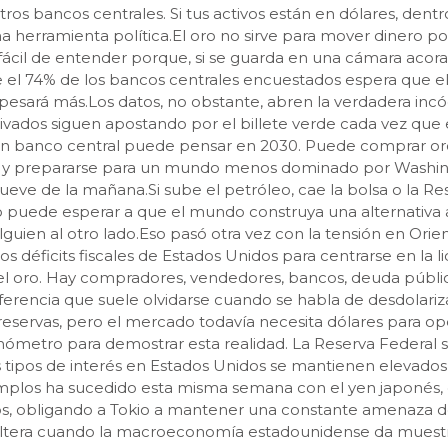
tros bancos centrales. Si tus activos están en dólares, dentr
na herramienta política.El oro no sirve para mover dinero 
fácil de entender porque, si se guarda en una cámara aco
 el 74% de los bancos centrales encuestados espera que el
 pesará más.Los datos, no obstante, abren la verdadera inc
privados siguen apostando por el billete verde cada vez qu
Un banco central puede pensar en 2030. Puede comprar oro p
ones y prepararse para un mundo menos dominado por Washin
 nueve de la mañana.Si sube el petróleo, cae la bolsa o la
 No puede esperar a que el mundo construya una alternativa 
ien al otro lado.Eso pasó otra vez con la tensión en Ori
s déficits fiscales de Estados Unidos para centrarse en la li
el oro. Hay compradores, vendedores, bancos, deuda públic
ferencia que suele olvidarse cuando se habla de desdolariz
servas, pero el mercado todavía necesita dólares para ope
rmómetro para demostrar esta realidad. La Reserva Federal
 tipos de interés en Estados Unidos se mantienen elevados
emplos ha sucedido esta misma semana con el yen japonés, 
ños, obligando a Tokio a mantener una constante amenaza 
e altera cuando la macroeconomía estadounidense da muestra