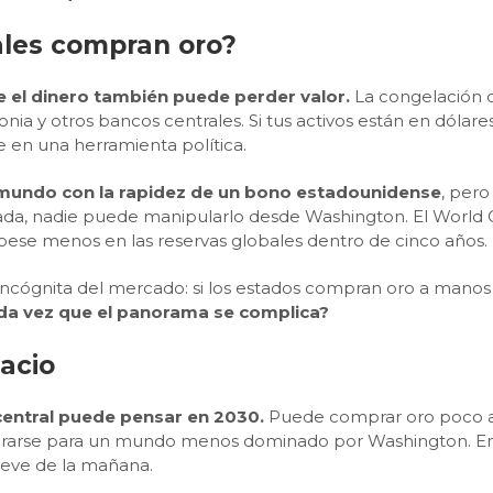
ales compran oro?
 el dinero también puede perder valor.
La congelación d
onia y otros bancos centrales. Si tus activos están en dólare
e en una herramienta política.
l mundo con la rapidez de un bono estadounidense
, pero
ada, nadie puede manipularlo desde Washington. El World G
pese menos en las reservas globales dentro de cinco años.
 incógnita del mercado: si los estados compran oro a manos 
ada vez que el panorama se complica?
acio
entral puede pensar en 2030.
Puede comprar oro poco a po
epararse para un mundo menos dominado por Washington. En
nueve de la mañana.