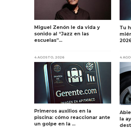
Miguel Zenón le da vida y
Tu h
sonido al “Jazz en las
miér
escuelas”...
2026.
4 AGOSTO, 2026
4 AGO
Primeros auxilios en la
Abie
piscina: cómo reaccionar ante
la a
un golpe en la ...
dest