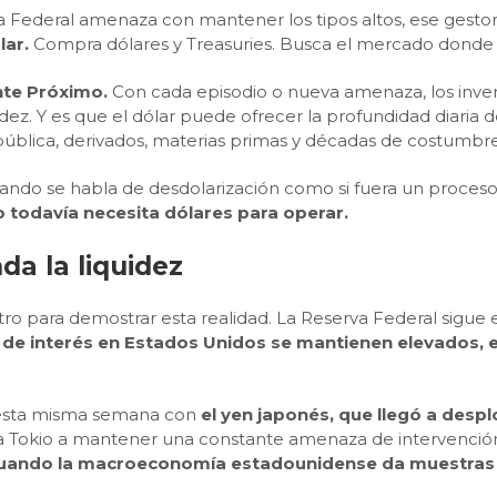
rva Federal amenaza con mantener los tipos altos, ese gestor
lar.
Compra dólares y Treasuries. Busca el mercado donde 
ente Próximo.
Con cada episodio o nueva amenaza, los invers
idez. Y es que el dólar puede ofrecer la profundidad diaria
blica, derivados, materias primas y décadas de costumbre
cuando se habla de desdolarización como si fuera un proceso
 todavía necesita dólares para operar.
da la liquidez
ro para demostrar esta realidad. La Reserva Federal sigue
 de interés en Estados Unidos se mantienen elevados, 
 esta misma semana con
el yen japonés, que llegó a desp
a Tokio a mantener una constante amenaza de intervención
 cuando la macroeconomía estadounidense da muestras