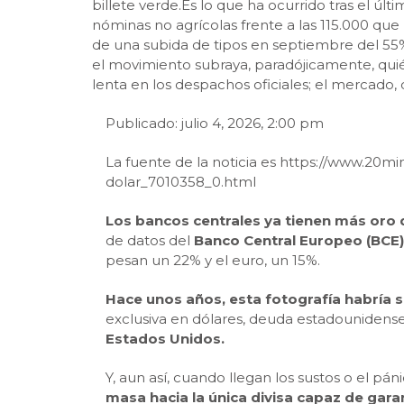
billete verde.Es lo que ha ocurrido tras el ú
nóminas no agrícolas frente a las 115.000 qu
de una subida de tipos en septiembre del 55% 
el movimiento subraya, paradójicamente, quié
lenta en los despachos oficiales; el mercad
Publicado: julio 4, 2026, 2:00 pm
La fuente de la noticia es https://www.20
dolar_7010358_0.html
Los bancos centrales ya tienen más oro 
de datos del
Banco Central Europeo (BCE)
pesan un 22% y el euro, un 15%.
Hace unos años, esta fotografía habría 
exclusiva en dólares, deuda estadounidense
Estados Unidos.
Y, aun así, cuando llegan los sustos o el pá
masa hacia la única divisa capaz de garant