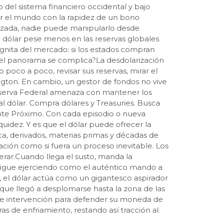
o del sistema financiero occidental y bajo
por el mundo con la rapidez de un bono
razada, nadie puede manipularlo desde
 dólar pese menos en las reservas globales
ógnita del mercado: si los estados compran
e el panorama se complica?La desdolarización
oco a poco, revisar sus reservas, mirar el
gton. En cambio, un gestor de fondos no vive
 Reserva Federal amenaza con mantener los
al dólar. Compra dólares y Treasuries. Busca
ente Próximo. Con cada episodio o nueva
quidez. Y es que el dólar puede ofrecer la
a, derivados, materias primas y décadas de
ación como si fuera un proceso inevitable. Los
rar.Cuando llega el susto, manda la
 sigue ejerciendo como el auténtico mando a
, el dólar actúa como un gigantesco aspirador
que llegó a desplomarse hasta la zona de las
de intervención para defender su moneda de
s de enfriamiento, restando así tracción al