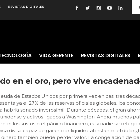
E
REVISTAS DIGITALES
TECNOLOGÍA
VIDA GERENTE
REVISTAS DIGITALES
do en el oro, pero vive encadenado
euda de Estados Unidos por primera vez en casi tres décadas
senta ya el 27% de las reservas oficiales globales, los bo
ía habría sonado inverosímil. Durante décadas, el gran aho
dounidense y activos ligados a Washington. Ahora muchos 
egan los sustos o el pánico financiero, casi nadie se refugi
ca divisa capaz de garantizar liquidez al instante: el dóla
inero también puede perder valor. La congelación de parte