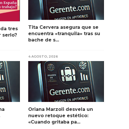
Tita Cervera asegura que se
da tres
encuentra «tranquila» tras su
 serlo?
bache de s...
4 AGOSTO, 2026
na
Oriana Marzoli desvela un
.
nuevo retoque estético:
«Cuando gritaba pa...