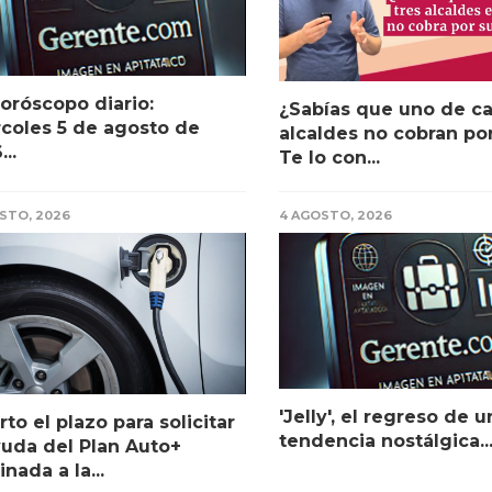
oróscopo diario:
¿Sabías que uno de ca
coles 5 de agosto de
alcaldes no cobran por
..
Te lo con...
STO, 2026
4 AGOSTO, 2026
'Jelly', el regreso de u
rto el plazo para solicitar
tendencia nostálgica..
yuda del Plan Auto+
inada a la...