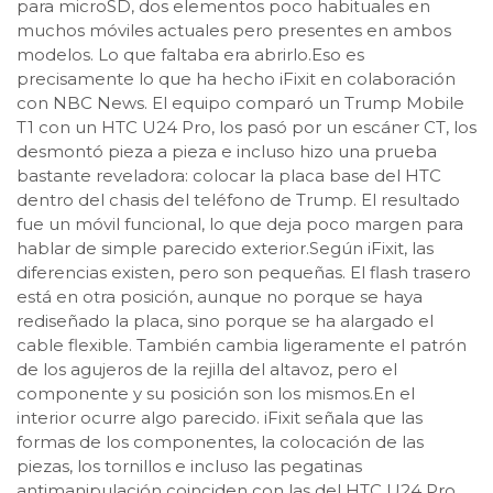
para microSD, dos elementos poco habituales en
muchos móviles actuales pero presentes en ambos
modelos. Lo que faltaba era abrirlo.Eso es
precisamente lo que ha hecho iFixit en colaboración
con NBC News. El equipo comparó un Trump Mobile
T1 con un HTC U24 Pro, los pasó por un escáner CT, los
desmontó pieza a pieza e incluso hizo una prueba
bastante reveladora: colocar la placa base del HTC
dentro del chasis del teléfono de Trump. El resultado
fue un móvil funcional, lo que deja poco margen para
hablar de simple parecido exterior.Según iFixit, las
diferencias existen, pero son pequeñas. El flash trasero
está en otra posición, aunque no porque se haya
rediseñado la placa, sino porque se ha alargado el
cable flexible. También cambia ligeramente el patrón
de los agujeros de la rejilla del altavoz, pero el
componente y su posición son los mismos.En el
interior ocurre algo parecido. iFixit señala que las
formas de los componentes, la colocación de las
piezas, los tornillos e incluso las pegatinas
antimanipulación coinciden con las del HTC U24 Pro.