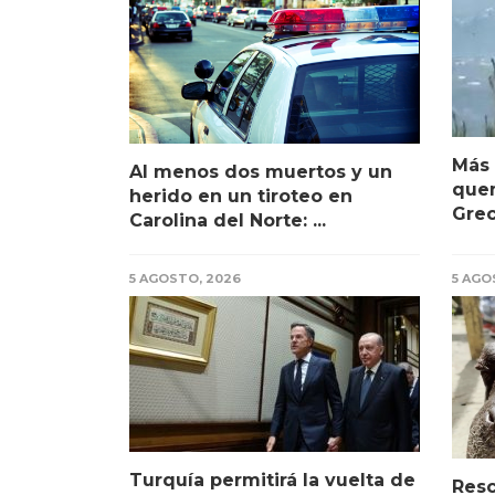
Más 
Al menos dos muertos y un
que
herido en un tiroteo en
Grec
Carolina del Norte: ...
5 AGOSTO, 2026
5 AGO
Turquía permitirá la vuelta de
Res