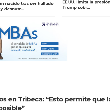
EE.UU. limita la presió
én nacido tras ser hallado
Trump sobr...
 y desnutr...
os en Tribeca: “Esto permite que 
posible”