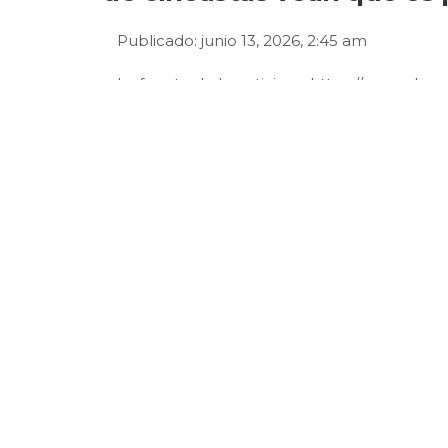
Publicado: junio 13, 2026, 2:45 am
La fuente de la noticia es https://www.eln
que-las-nuevas-generaciones-de-cineastas
La alegría, la emoción y la sorpresa tod
dirigida por
Carlitos Ruiz Ruiz
, recibiera l
dentro de la categoría U.S. Narrative Compe
ARTÍCULOS RELACIONADOS
6 AGOSTO, 2026
6 AGO