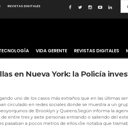
E
REVISTAS DIGITALES
TECNOLOGÍA
VIDA GERENTE
REVISTAS DIGITALES
illas en Nueva York: la Policía inv
igando uno de los casos más extraños que en las últimas sem
an circulado en redes sociales donde se muestra a un grup
tos neoyorquinos de Brooklyn y Queens.Según informa la age
 de entre tres y siete personas entrando o saliendo del ext
ches pasaban a pocos metros de ellos.»Se notaba que trama