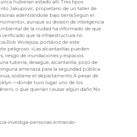
unca hubieran estado allí. Tres tipos
rito Jakupovic, propietario de un taller de
rsonas adentrándose bajo tierra.Según el
momento», aunque su división de inteligencia
 Ambiental de la ciudad ha informado de que
verificado que la infraestructura no
cia.Rob Wolejsza, portavoz de este
te peligroso. «Las alcantarillas pueden
s, riesgo de inundaciones y espacios
na tubería, desagüe, alcantarilla, pozo de
a ninguna amenaza para la seguridad pública
ntinúa, sostiene el departamento.A pesar de
rooklyn —donde tuvo lugar uno de los
inero, o que querían causar algún daño No
licia-investiga-personas-entrando-