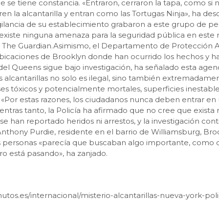
e se tiene constancia. «Entraron, cerraron la tapa, como si n
n la alcantarilla y entran como las Tortugas Ninja», ha desc
ilancia de su establecimiento grabaron a este grupo de pe
existe ninguna amenaza para la seguridad pública en este 
ario The Guardian.Asimismo, el Departamento de Protección
 ubicaciones de Brooklyn donde han ocurrido los hechos y ha 
del Queens sigue bajo investigación, ha señalado esta agen
alcantarillas no solo es ilegal, sino también extremadamen
s tóxicos y potencialmente mortales, superficies inestable
«Por estas razones, los ciudadanos nunca deben entrar en u
entras tanto, la Policía ha afirmado que no cree que exist
 se han reportado heridos ni arrestos, y la investigación co
 Anthony Purdie, residente en el barrio de Williamsburg, B
 personas «parecía que buscaban algo importante, como d
aro está pasando», ha zanjado.
nutos.es/internacional/misterio-alcantarillas-nueva-york-po