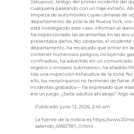
Jakupovic, testigo del primer incidente del qu
cualquiera paseando con un traje extraño. Abre
limpieza de automóviles cuyas cámaras de vig
departamento de policía de Nueva York, «no 
está investigando este caso, informan al di
ha inspeccionado las alcantarillas en las dos
presentaba daños. No obstante, el incidente 
departamento, ha recalcado que entrar en las 
contener numerosos peligros, incluyendo gase
confinados», ha advertido en un comunicado. 
registro o emisario submarino», ha añadido.Mi
tras una inspección exhaustiva de la zona. No
ello, los neoyorquinos no terminan de fiarse.
incidentes grabados— ha expresado que esas
era un juego. ¿Siete adultos ahí abajo? Algo r
Publicado: junio 13, 2026, 2:45 am
La fuente de la noticia es https://www.20mi
saliendo_6982787_0.html