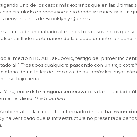
stigando uno de los casos más extraños que en las últimas s
s han circulado en redes sociales donde se muestra a un 
itos neoyorquinos de Brooklyn y Queens.
e seguridad han grabado al menos tres casos en los que se
 alcantarillado subterráneo de la ciudad durante la noche
o al medio NBC Aki Jakupovic, testigo del primer incidente
tado allí. Tres tipos cualquiera paseando con un traje extra
opietario de un taller de limpieza de automóviles cuyas cám
dose bajo tierra.
 York, «
no existe ninguna amenaza
para la seguridad pú
orman al diario
The Guardian
.
Ambiental de la ciudad ha informado de que
ha inspeccion
y ha verificado que la infraestructura no presentaba daños
.