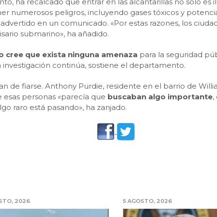
, ha recalcado que entrar en las alcantarillas no solo es i
ner numerosos peligros, incluyendo gases tóxicos y potencia
 advertido en un comunicado. «Por estas razones, los ciud
isario submarino», ha añadido.
o cree que exista ninguna amenaza
para la seguridad púb
a investigación continúa, sostiene el departamento.
nan de fiarse. Anthony Purdie, residente en el barrio de Wi
e esas personas «parecía que
buscaban algo importante
,
lgo raro está pasando», ha zanjado.
STO, 2026
5 AGOSTO, 2026