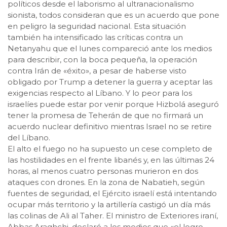
políticos desde el laborismo al ultranacionalismo
sionista, todos consideran que es un acuerdo que pone
en peligro la seguridad nacional. Esta situación
también ha intensificado las críticas contra un
Netanyahu que el lunes compareció ante los medios
para describir, con la boca pequeña, la operación
contra Irán de «éxito», a pesar de haberse visto
obligado por Trump a detener la guerra y aceptar las
exigencias respecto al Líbano. Y lo peor para los
israelíes puede estar por venir porque Hizbolá aseguró
tener la promesa de Teherán de que no firmará un
acuerdo nuclear definitivo mientras Israel no se retire
del Líbano.
El alto el fuego no ha supuesto un cese completo de
las hostilidades en el frente libanés y, en las últimas 24
horas, al menos cuatro personas murieron en dos
ataques con drones. En la zona de Nabatieh, según
fuentes de seguridad, el Ejército israelí está intentando
ocupar más territorio y la artillería castigó un día más
las colinas de Ali al Taher. El ministro de Exteriores iraní,
Abbas Araghchi, declaró a los medios que «el logro