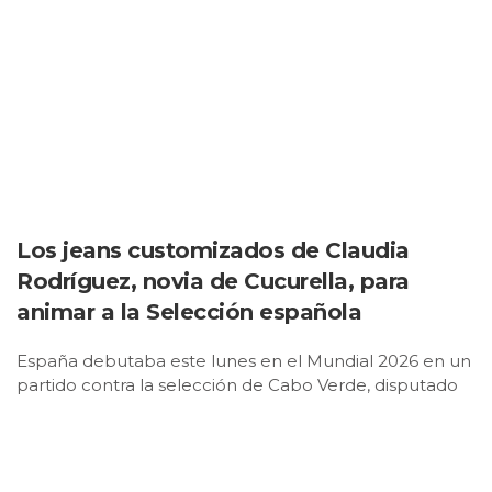
Los jeans customizados de Claudia
Rodríguez, novia de Cucurella, para
animar a la Selección española
España debutaba este lunes en el Mundial 2026 en un
partido contra la selección de Cabo Verde, disputado
en el Mercedes-Benz Stadium de Atlanta, que resultó
en un empate a cero. Un primer encuentro que
familiares y amigos de los jugadores … no quisieron
perderse para mostrar su apoyo al equipo. Entre los