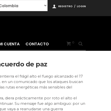
REGISTRO
/
LOGIN
0
MI CUENTA
CONTACTO
 acuerdo de paz
ierra el frágil alto el fuego alcanzado el 17
o … en un comunicado que los ataques buscan
as rutas energéticas más sensibles del
 diera prácticamente por roto el alto el
ontinuar. Su mensaje fue algo ambiguo: por un
 que vaya a reanudarse una guerra