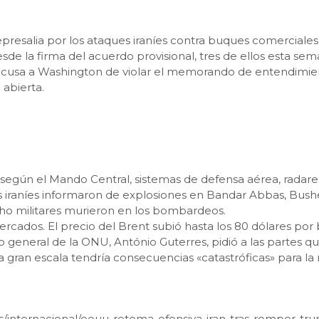
presalia por los ataques iraníes contra buques comerciale
e la firma del acuerdo provisional, tres de ellos esta sem
 acusa a Washington de violar el memorando de entendimient
abierta.
 según el Mando Central, sistemas de defensa aérea, rada
s iraníes informaron de explosiones en Bandar Abbas, Busheh
 ocho militares murieron en los bombardeos.
cados. El precio del Brent subió hasta los 80 dólares por 
rio general de la ONU, António Guterres, pidió a las parte
s a gran escala tendría consecuencias «catastróficas» para l
c.es/internacional/eeuu-retoma-ofensiva-iran-tras-romper-