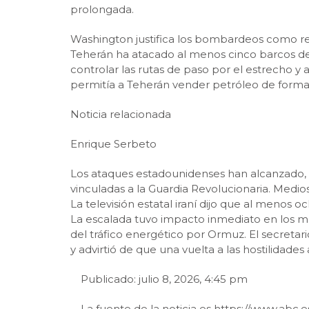
prolongada.
Washington justifica los bombardeos como re
Teherán ha atacado al menos cinco barcos desd
controlar las rutas de paso por el estrecho y
permitía a Teherán vender petróleo de forma 
Noticia relacionada
Enrique Serbeto
Los ataques estadounidenses han alcanzado,
vinculadas a la Guardia Revolucionaria. Medio
La televisión estatal iraní dijo que al menos
La escalada tuvo impacto inmediato en los mer
del tráfico energético por Ormuz. El secreta
y advirtió de que una vuelta a las hostilidade
Publicado: julio 8, 2026, 4:45 pm
La fuente de la noticia es https://www.ab