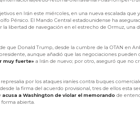
ivos en Irán este miércoles, en una nueva escalada que ya e
Golfo Pérsico. El Mando Central estadounidense ha asegur
 la libertad de navegación en el estrecho de Ormuz, una de
 de que Donald Trump, desde la cumbre de la OTAN en Ankar
el presidente, aunque añadió que las negociaciones pueden
r muy fuerte»
a Irán de nuevo; por otro, aseguró que no c
epresalia por los ataques iraníes contra buques comercia
sde la firma del acuerdo provisional, tres de ellos esta s
y
acusa a Washington de violar el memorando
de entendi
 forma abierta.