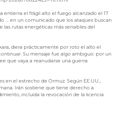
ntierra el frágil alto el fuego alcanzado el 17
ado
…
en un comunicado que los ataques buscan
 las rutas energéticas más sensibles del
a, diera prácticamente por roto el alto el
 continuar. Su mensaje fue algo ambiguo: por un
ree que vaya a reanudarse una guerra
les en el estrecho de Ormuz. Según EE.UU.,
emana. Irán sostiene que tiene derecho a
miento, incluida la revocación de la licencia