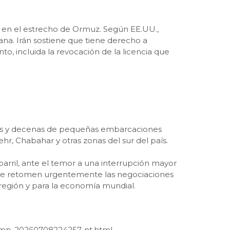
s en el estrecho de Ormuz. Según EE.UU.,
ana. Irán sostiene que tiene derecho a
o, incluida la revocación de la licencia que
res y decenas de pequeñas embarcaciones
r, Chabahar y otras zonas del sur del país.
barril, ante el temor a una interrupción mayor
s que retomen urgentemente las negociaciones
a región y para la economía mundial.
trump-20260708224257-nt.html