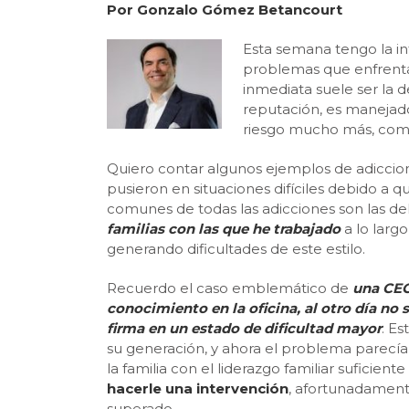
Por Gonzalo Gómez Betancourt
Esta semana tengo la in
problemas que enfrentan
inmediata suele ser la 
reputación, es manejado
riesgo mucho más, como 
Quiero contar algunos ejemplos de adicciones
pusieron en situaciones difíciles debido a 
comunes de todas las adicciones son las de
familias con las que he trabajado
a lo largo
generando dificultades de este estilo.
Recuerdo el caso emblemático de
una CEO
conocimiento en la oficina, al otro día n
firma en un estado de dificultad mayor
. E
su generación, y ahora el problema parecía
la familia con el liderazgo familiar suficien
hacerle una intervención
, afortunadamente
superado.