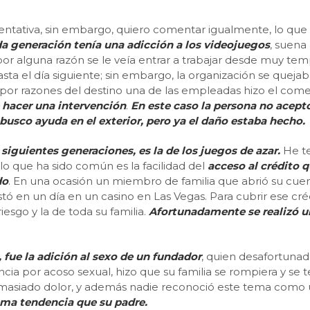
sentativa, sin embargo, quiero comentar igualmente, lo que
 generación tenía una
adicción a los videojuegos
, suena
por alguna razón se le veía entrar a trabajar desde muy tem
ta el día siguiente; sin embargo, la organización se quejab
por razones del destino una de las empleadas hizo el comen
e hacer una intervención
.
En este caso la persona no acept
 busco ayuda en el exterior, pero ya el daño estaba hecho.
siguientes generaciones, es la de los juegos de azar.
He te
lo que ha sido común es la facilidad del
acceso al crédito 
do
. En una ocasión un miembro de familia que abrió su cuent
ó en un día en un casino en Las Vegas. Para cubrir ese cré
iesgo y la de toda su familia.
Afortunadamente se realizó un
fue la adición al sexo de un fundador
, quien desafortuna
ia por acoso sexual, hizo que su familia se rompiera y se t
masiado dolor, y además nadie reconoció este tema como 
sma tendencia que su padre.