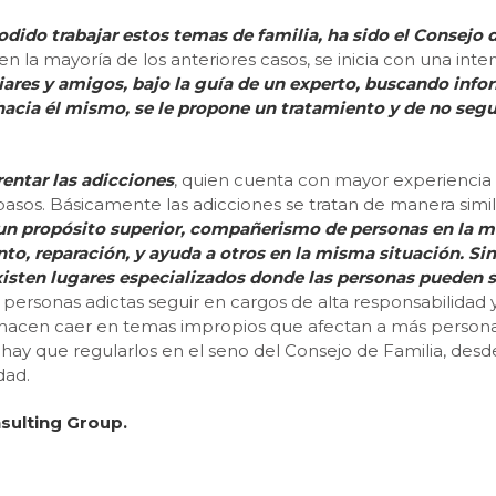
dido trabajar estos temas de familia, ha sido el Consejo 
en la mayoría de los anteriores casos, se inicia con una int
iares y amigos, bajo la guía de un experto, buscando info
 hacia él mismo, se le propone un tratamiento y de no seg
entar las adicciones
, quien cuenta con mayor experiencia
asos. Básicamente las adicciones se tratan de manera simila
 un propósito superior, compañerismo de personas en la m
nto, reparación, y ayuda a otros en la misma situación. S
existen lugares especializados donde las personas pueden 
as personas adictas seguir en cargos de alta responsabilida
os hacen caer en temas impropios que afectan a más persona
 hay que regularlos en el seno del Consejo de Familia, de
dad.
ulting Group.