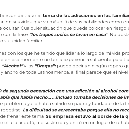
tención de tratar el
tema de las adicciones en las famili
 en sus vidas, que va más allá de sus habilidades como em
de ocultar. Cualquier situación que pueda colocar en riesgo
 con la frase
“los trapos sucios se lavan en casa”
. No obst
su unidad familiar.
 con los que he tenido que lidiar a lo largo de mi vida prof
que en ese momento no tenía experiencia suficiente para tr
l
“Alcohol”
y las
“Drogas”;
puedo decir sin ningún reparo qu
 y ancho de toda Latinoamérica, al final parece que el nivel
 de segunda generación con una adicción al alcohol comp
o sabía que había hecho… …incluso tomaba decisiones de in
ste problema ya lo había sufrido su padre y fundador de la f
 repetirse.
La dificultad se acrecentaba porque ella no rec
te de frenar este tema.
Su empresa estuvo al borde de la q
 ella lo aceptó, fue sustituida y entró en un lugar de rehab