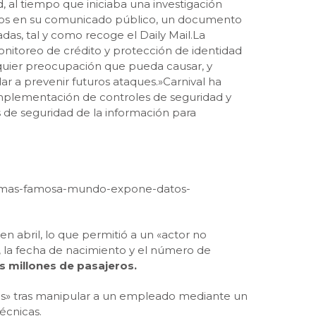
 al tiempo que iniciaba una investigación
ados en su comunicado público, un documento
das, tal y como recoge el Daily Mail.La
onitoreo de crédito y protección de identidad
lquier preocupación que pueda causar, y
 a prevenir futuros ataques.»Carnival ha
implementación de controles de seguridad y
de seguridad de la información para
ros-mas-famosa-mundo-expone-datos-
n abril, lo que permitió a un «actor no
o, la fecha de nacimiento y el número de
s millones de pasajeros.
cos» tras manipular a un empleado mediante un
écnicas.