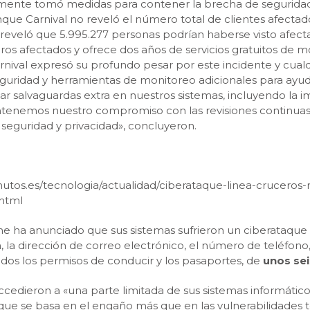
atamente tomó medidas para contener la brecha de seguridad,
que Carnival no reveló el número total de clientes afect
reveló que 5.995.277 personas podrían haberse visto afecta
os afectados y ofrece dos años de servicios gratuitos de m
rnival expresó su profundo pesar por este incidente y cua
idad y herramientas de monitoreo adicionales para ayudar
 salvaguardas extra en nuestros sistemas, incluyendo la 
tenemos nuestro compromiso con las revisiones continuas 
seguridad y privacidad», concluyeron.
minutos.es/tecnologia/actualidad/ciberataque-linea-cruce
html
e ha anunciado que sus sistemas sufrieron un ciberataque e
, la dirección de correo electrónico, el número de teléfon
uidos los permisos de conducir y los pasaportes, de
unos sei
cedieron a «una parte limitada de sus sistemas informáti
que se basa en el engaño más que en las vulnerabilidades t