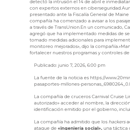
detectó la intrusión el 14 de abril e inmedi
con expertos externos en ciberseguridad.Aun
presentado ante la Fiscalía General de Maine 
compañía ha comenzado a avisar a los pasajer
a través de TransUnion.En un comunicado, Ca
agregó que ha implementado medidas de segur
tomado medidas adicionales para implementar
monitoreo mejorados», dijo la compañía.»Man
fortalecer nuestros programas y controles de 
Publicado: junio 7, 2026, 6:00 pm
La fuente de la noticia es https://www.20
pasaportes-millones-personas_6980264_0.
La compañía de cruceros Carnival Cruise Lin
autorizado» acceder al nombre, la dirección
identificación emitido por el gobierno, incl
La compañía ha admitido que los
hackers
ac
ataque de
«ingeniería social»,
una táctica 