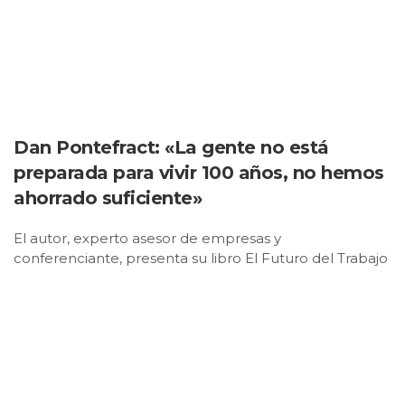
Dan Pontefract: «La gente no está
preparada para vivir 100 años, no hemos
ahorrado suficiente»
El autor, experto asesor de empresas y
conferenciante, presenta su libro El Futuro del Trabajo
es Gris (Almuzara), en el que reivindica el talento
sénior en un mundo cada vez más
envejecido. Acostumbrado a recorrer el mundo dando
conferencias, Dan Pontefract, escritor y especialista en
estrategia empresarial se vio, de la noche a la mañana,
relevado por su empleador de su trabajo. El motivo:
era demasiado mayor, la compañía buscaba savia