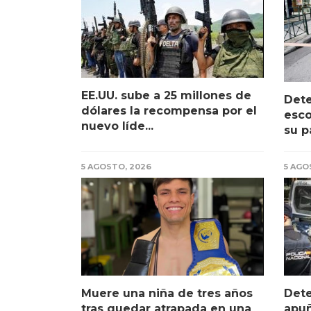
EE.UU. sube a 25 millones de
Det
dólares la recompensa por el
esco
nuevo líde...
su p
5 AGOSTO, 2026
5 AGO
Muere una niña de tres años
Dete
tras quedar atrapada en una
apuñ