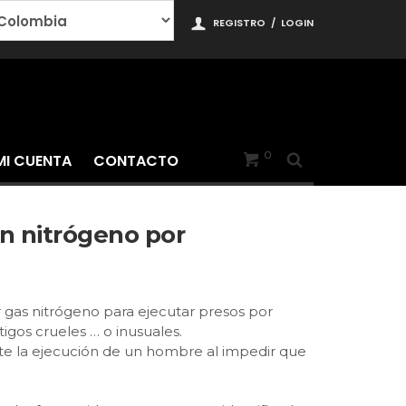
REGISTRO
/
LOGIN
0
MI CUENTA
CONTACTO
n nitrógeno por
r gas nitrógeno para ejecutar presos por
igos crueles … o inusuales.
te la ejecución de un hombre al impedir que