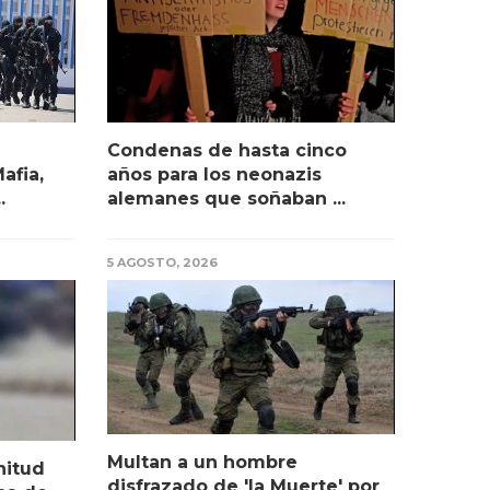
Condenas de hasta cinco
afia,
años para los neonazis
.
alemanes que soñaban ...
5 AGOSTO, 2026
Multan a un hombre
nitud
disfrazado de 'la Muerte' por