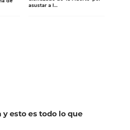
ina de
asustar a l...
 y esto es todo lo que