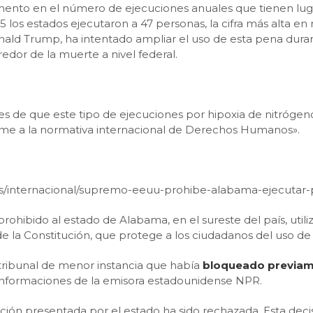
ento en el número de ejecuciones anuales que tienen lug
los estados ejecutaron a 47 personas, la cifra más alta en
Donald Trump, ha intentado ampliar el uso de esta pena du
edor de la muerte a nivel federal.
 de que este tipo de ejecuciones por hipoxia de nitrógeno «
rme a la normativa internacional de Derechos Humanos».
c.es/internacional/supremo-eeuu-prohibe-alabama-ejecutar
ohibido al estado de Alabama, en el sureste del país, utili
e la Constitución, que protege a los ciudadanos del uso de
tribunal de menor instancia que había
bloqueado previa
 informaciones de la emisora estadounidense NPR.
ión presentada por el estado ha sido rechazada. Esta decis