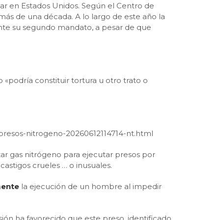
ar en Estados Unidos. Según el Centro de
 más de una década. A lo largo de este año la
rante su segundo mandato, a pesar de que
podría constituir tortura u otro trato o
-presos-nitrogeno-20260612114714-nt.html
zar gas nitrógeno para ejecutar presos por
 castigos crueles
…
o inusuales.
mente
la ejecución de un hombre al impedir
ión ha favorecido que este preso, identificado