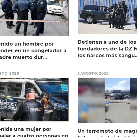
Detienen a uno de los
enido un hombre por
fundadores de la DZ M
nder en un congelador a
los narcos más sangu..
adre muerto dur...
STO, 2026
5 AGOSTO, 2026
nida una mujer por
Un terremoto de mag
alar a cuatro personas en