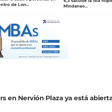
6,3 sacude la isla filip
entro de Lon...
Mindanao...
s en Nervión Plaza ya está abierta