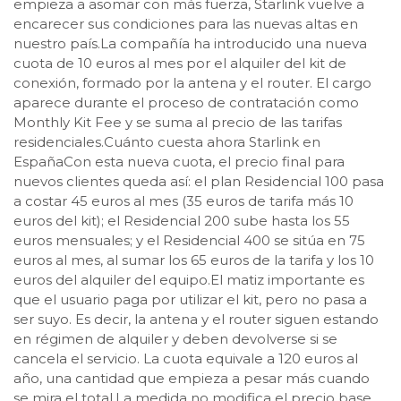
empieza a asomar con más fuerza, Starlink vuelve a
encarecer sus condiciones para las nuevas altas en
nuestro país.La compañía ha introducido una nueva
cuota de 10 euros al mes por el alquiler del kit de
conexión, formado por la antena y el router. El cargo
aparece durante el proceso de contratación como
Monthly Kit Fee y se suma al precio de las tarifas
residenciales.Cuánto cuesta ahora Starlink en
EspañaCon esta nueva cuota, el precio final para
nuevos clientes queda así: el plan Residencial 100 pasa
a costar 45 euros al mes (35 euros de tarifa más 10
euros del kit); el Residencial 200 sube hasta los 55
euros mensuales; y el Residencial 400 se sitúa en 75
euros al mes, al sumar los 65 euros de la tarifa y los 10
euros del alquiler del equipo.El matiz importante es
que el usuario paga por utilizar el kit, pero no pasa a
ser suyo. Es decir, la antena y el router siguen estando
en régimen de alquiler y deben devolverse si se
cancela el servicio. La cuota equivale a 120 euros al
año, una cantidad que empieza a pesar más cuando
se mira el total.La medida no modifica el precio base