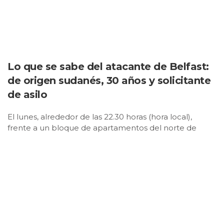
Lo que se sabe del atacante de Belfast:
de origen sudanés, 30 años y solicitante
de asilo
El lunes, alrededor de las 22.30 horas (hora local),
frente a un bloque de apartamentos del norte de
Belfast, capital de Irlanda del Norte, un hombre
sembró el terror en las calles de la ciudad. De repente,
se abalanzó sobre otro hombre que caminaba … por
la acera y le asestó varias puñaladas que le provocaron
heridas graves en el cuello y la espalda, además de la
pérdida del ojo izquierdo.
Alguien grabó la agresión y el vídeo se propagó
rápidamente por las redes sociales del Reino Unido y