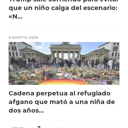
que un niño caiga del escenario:
«N...
6 AGOSTO, 2026
Cadena perpetua al refugiado
afgano que mató a una niña de
dos años...