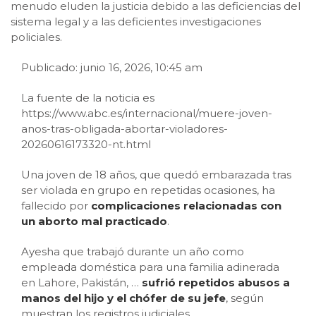
menudo eluden la justicia debido a las deficiencias del
sistema legal y a las deficientes investigaciones
policiales.
Publicado: junio 16, 2026, 10:45 am
La fuente de la noticia es
https://www.abc.es/internacional/muere-joven-
anos-tras-obligada-abortar-violadores-
20260616173320-nt.html
Una joven de 18 años, que quedó embarazada tras
ser violada en grupo en repetidas ocasiones, ha
fallecido por
complicaciones relacionadas con
un aborto mal practicado
.
Ayesha que trabajó durante un año como
empleada doméstica para una familia adinerada
en Lahore, Pakistán,
…
s
ufrió repetidos abusos a
manos del hijo y el chófer de su jefe
, según
muestran los registros judiciales.