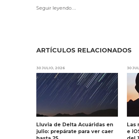
Seguir leyendo….
ARTÍCULOS RELACIONADOS
30 JULIO, 2026
30 JU
Lluvia de Delta Acuáridas en
Las 
julio: prepárate para ver caer
e iO
hasta 25...
del 1