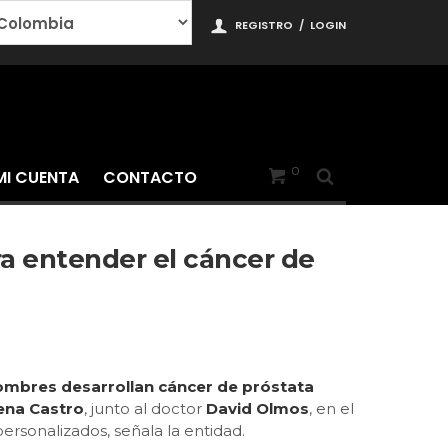
REGISTRO
/
LOGIN
0
MI CUENTA
CONTACTO
ra entender el cáncer de
ombres desarrollan
cáncer
de próstata
ena Castro
, junto al doctor
David Olmos
, en el
ersonalizados, señala la entidad.