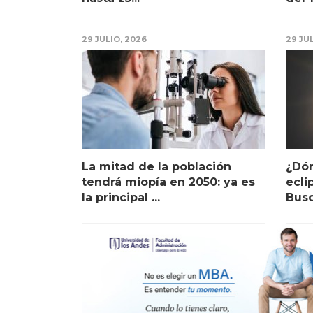
29 JULIO, 2026
29 JU
La mitad de la población
¿Dón
tendrá miopía en 2050: ya es
ecli
la principal ...
Busc