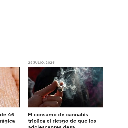
29 JULIO, 2026
 de 46
El consumo de cannabis
rágica
triplica el riesgo de que los
adolescentes desa...