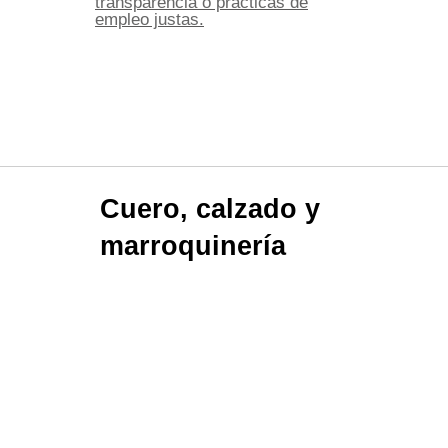
transparencia o prácticas de
empleo justas.
Cuero, calzado y
marroquinería
Por:
colombia4
25 de octubre de 2018
La proyección de la industria del Calzado de Cuero en