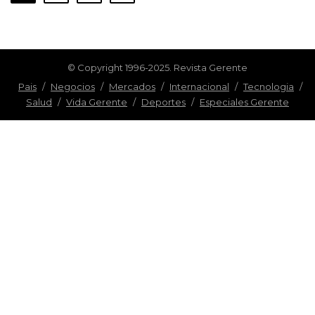
© Copyright 1996-2025. Revista Gerente
Pais
/
Negocios
/
Mercados
/
Internacional
/
Tecnologia
/
Salud
/
Vida Gerente
/
Deportes
/
Especiales Gerente