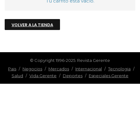
Tu carrito está vacío.
VOLVER A LA TIENDA
© Copyright 1996-2025. Revista Gerente
Pais
/
Negocios
/
Mercados
/
Internacional
/
Tecnologia
/
Salud
/
Vida Gerente
/
Deportes
/
Especiales Gerente