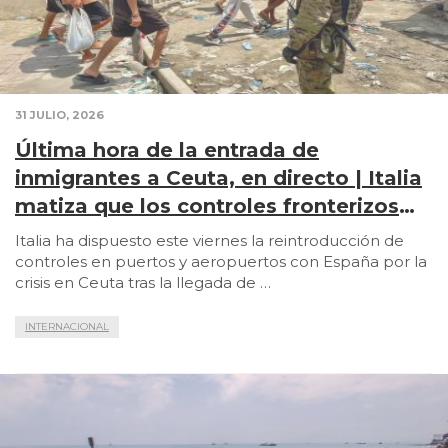
31 JULIO, 2026
Última hora de la entrada de
inmigrantes a Ceuta, en directo | Italia
matiza que los controles fronterizos
con España serán aleatorios y para no
Italia ha dispuesto este viernes la reintroducción de
europeos
controles en puertos y aeropuertos con España por la
crisis en Ceuta tras la llegada de …
INTERNACIONAL