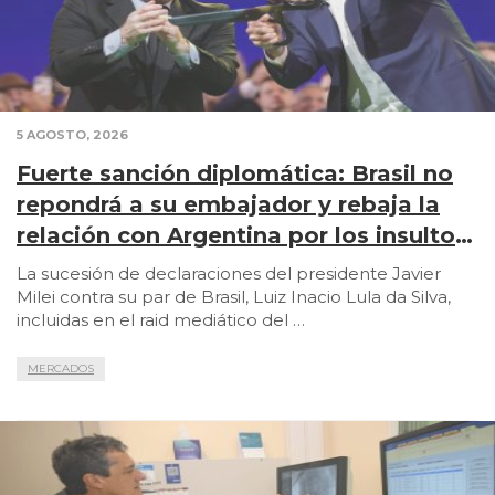
5 AGOSTO, 2026
Fuerte sanción diplomática: Brasil no
repondrá a su embajador y rebaja la
relación con Argentina por los insultos
de Milei a Lula
La sucesión de declaraciones del presidente Javier
Milei contra su par de Brasil, Luiz Inacio Lula da Silva,
incluidas en el raid mediático del …
MERCADOS