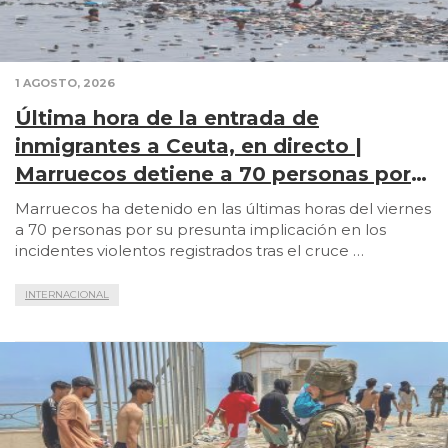
1 AGOSTO, 2026
Última hora de la entrada de
inmigrantes a Ceuta, en directo |
Marruecos detiene a 70 personas por
incidentes violentos durante la crisis
Marruecos ha detenido en las últimas horas del viernes
migratoria
a 70 personas por su presunta implicación en los
incidentes violentos registrados tras el cruce …
INTERNACIONAL