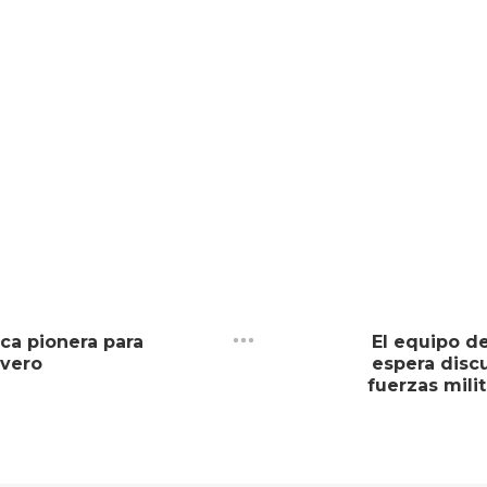
ca pionera para
El equipo d
evero
espera disc
fuerzas mili